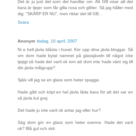
Det är ju just det som det handlar om. Att GB visar att det
bara är tjejer som får gilla rosa och glitter. Så jag håller med
dig: "SKÄRP ER NU", men riktar det till GB...
Svara
Anonym
tisdag, 10 april, 2007
Ni e helt jävla blåsta i huvet. Kör upp dina jävla bloggar. Så
om dom hade bytat namnet på glassjäveln till något icke
tjejigt så hade det varit ok iom att dom inte hade vänt sig till
din jävla målgrupp?
Själv vill jag se en glass som heter spagge.
Hade gått och köpt en hel jävla låda bara för att det var en
så jävla kul grej.
Det hade ju inte varit ok antar jag eller hur?
Säg dom gör en glass som heter svenne. Hade det varit
ok? Blå gul och skit.