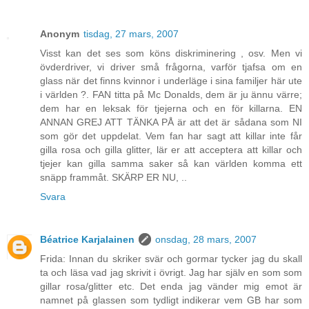
Anonym
tisdag, 27 mars, 2007
Visst kan det ses som köns diskriminering , osv. Men vi
övderdriver, vi driver små frågorna, varför tjafsa om en
glass när det finns kvinnor i underläge i sina familjer här ute
i världen ?. FAN titta på Mc Donalds, dem är ju ännu värre;
dem har en leksak för tjejerna och en för killarna. EN
ANNAN GREJ ATT TÄNKA PÅ är att det är sådana som NI
som gör det uppdelat. Vem fan har sagt att killar inte får
gilla rosa och gilla glitter, lär er att acceptera att killar och
tjejer kan gilla samma saker så kan världen komma ett
snäpp frammåt. SKÄRP ER NU, ..
Svara
Béatrice Karjalainen
onsdag, 28 mars, 2007
Frida: Innan du skriker svär och gormar tycker jag du skall
ta och läsa vad jag skrivit i övrigt. Jag har själv en som som
gillar rosa/glitter etc. Det enda jag vänder mig emot är
namnet på glassen som tydligt indikerar vem GB har som