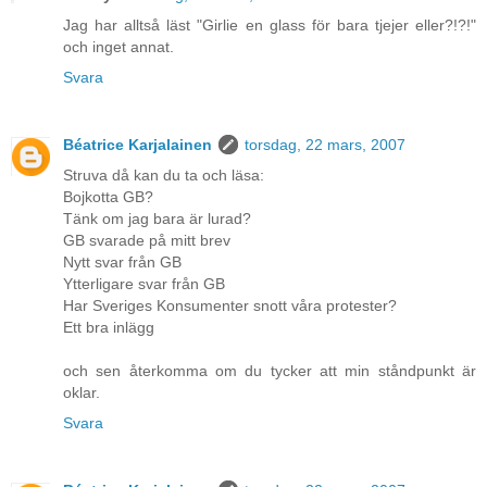
Jag har alltså läst "Girlie en glass för bara tjejer eller?!?!"
och inget annat.
Svara
Béatrice Karjalainen
torsdag, 22 mars, 2007
Struva då kan du ta och läsa:
Bojkotta GB?
Tänk om jag bara är lurad?
GB svarade på mitt brev
Nytt svar från GB
Ytterligare svar från GB
Har Sveriges Konsumenter snott våra protester?
Ett bra inlägg
och sen återkomma om du tycker att min ståndpunkt är
oklar.
Svara