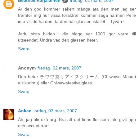
Béatrice Karjalainen
fredag, 02 mars, 2007
Är den god kommer säkert många äta den men jag ser
framför mig hur vissa föräldrar kommer säga nä men Pelle
inte vill du ha den, ta den här glassen istället... Tyvärr!
Jadu sista bilden i din blogg var 1000 ggr värre till
utseendet. Undra vad den glassen heter.
Svara
Anonym
fredag, 02 mars, 2007
Den heter チワワ祭りアイスクリーム (Chiwawa Masuri
aisikurimu) eller Chiwawafestivalglass.
Svara
Ankan
lördag, 03 mars, 2007
Åh, jag blir oxå arg. Bra att det finns fler som inte givit upp
och accepterar!
Svara