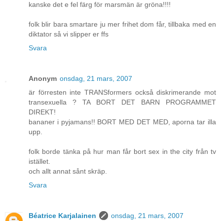
kanske det e fel färg för marsmän är gröna!!!!
folk blir bara smartare ju mer frihet dom får, tillbaka med en
diktator så vi slipper er ffs
Svara
Anonym
onsdag, 21 mars, 2007
är förresten inte TRANSformers också diskrimerande mot
transexuella ? TA BORT DET BARN PROGRAMMET
DIREKT!
bananer i pyjamans!! BORT MED DET MED, aporna tar illa
upp.
folk borde tänka på hur man får bort sex in the city från tv
istället.
och allt annat sånt skräp.
Svara
Béatrice Karjalainen
onsdag, 21 mars, 2007