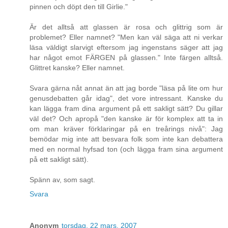
pinnen och döpt den till Girlie."
Är det alltså att glassen är rosa och glittrig som är
problemet? Eller namnet? "Men kan väl säga att ni verkar
läsa väldigt slarvigt eftersom jag ingenstans säger att jag
har något emot FÄRGEN på glassen." Inte färgen alltså.
Glittret kanske? Eller namnet.
Svara gärna nåt annat än att jag borde "läsa på lite om hur
genusdebatten går idag", det vore intressant. Kanske du
kan lägga fram dina argument på ett sakligt sätt? Du gillar
väl det? Och apropå "den kanske är för komplex att ta in
om man kräver förklaringar på en treårings nivå": Jag
bemödar mig inte att besvara folk som inte kan debattera
med en normal hyfsad ton (och lägga fram sina argument
på ett sakligt sätt).
Spänn av, som sagt.
Svara
Anonym
torsdag, 22 mars, 2007