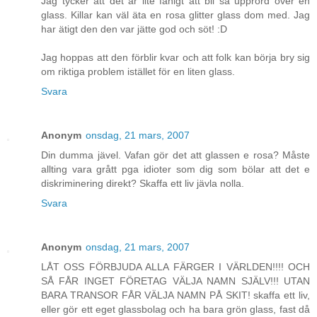
Jag tycker att det är lite fånigt att bli så upprörd över en
glass. Killar kan väl äta en rosa glitter glass dom med. Jag
har ätigt den den var jätte god och söt! :D
Jag hoppas att den förblir kvar och att folk kan börja bry sig
om riktiga problem istället för en liten glass.
Svara
Anonym
onsdag, 21 mars, 2007
Din dumma jävel. Vafan gör det att glassen e rosa? Måste
allting vara grått pga idioter som dig som bölar att det e
diskriminering direkt? Skaffa ett liv jävla nolla.
Svara
Anonym
onsdag, 21 mars, 2007
LÅT OSS FÖRBJUDA ALLA FÄRGER I VÄRLDEN!!!! OCH
SÅ FÅR INGET FÖRETAG VÄLJA NAMN SJÄLV!!! UTAN
BARA TRANSOR FÅR VÄLJA NAMN PÅ SKIT! skaffa ett liv,
eller gör ett eget glassbolag och ha bara grön glass, fast då