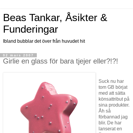
Beas Tankar, Åsikter &
Funderingar
Ibland bubblar det över från huvudet hit
02 mars 2007
Girlie en glass för bara tjejer eller?!?!
Suck nu har
tom GB börjat
med att sätta
könsattribut på
sina produkter.
Åh så
förbannad jag
blir. De har
lanserat en