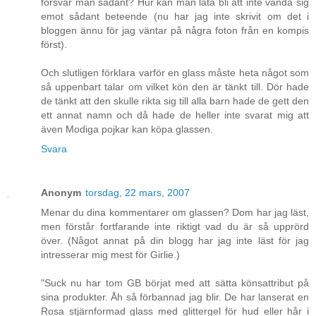
försvar man sådant? Hur kan man låta bli att inte vända sig
emot sådant beteende (nu har jag inte skrivit om det i
bloggen ännu för jag väntar på några foton från en kompis
först).
Och slutligen förklara varför en glass måste heta något som
så uppenbart talar om vilket kön den är tänkt till. Dör hade
de tänkt att den skulle rikta sig till alla barn hade de gett den
ett annat namn och då hade de heller inte svarat mig att
även Modiga pojkar kan köpa glassen.
Svara
Anonym
torsdag, 22 mars, 2007
Menar du dina kommentarer om glassen? Dom har jag läst,
men förstår fortfarande inte riktigt vad du är så upprörd
över. (Något annat på din blogg har jag inte läst för jag
intresserar mig mest för Girlie.)
"Suck nu har tom GB börjat med att sätta könsattribut på
sina produkter. Åh så förbannad jag blir. De har lanserat en
Rosa stjärnformad glass med glittergel för hud eller hår i