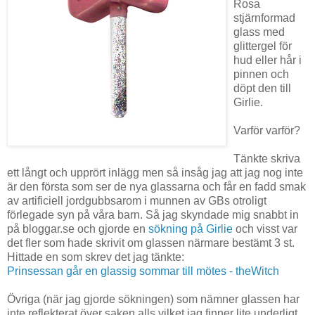
Rosa
stjärnformad
glass med
glittergel för
hud eller hår i
pinnen och
döpt den till
Girlie.
Varför varför?
Tänkte skriva
ett långt och upprört inlägg men så insåg jag att jag nog inte
är den första som ser de nya glassarna och får en fadd smak
av artificiell jordgubbsarom i munnen av GBs otroligt
förlegade syn på våra barn. Så jag skyndade mig snabbt in
på bloggar.se och gjorde en
sökning på Girlie
och visst var
det fler som hade skrivit om glassen närmare bestämt 3 st.
Hittade en som skrev det jag tänkte:
Prinsessan går en glassig sommar till mötes - theWitch
Övriga (när jag gjorde sökningen) som nämner glassen har
inte reflekterat över saken alls vilket jag finner lite underligt.