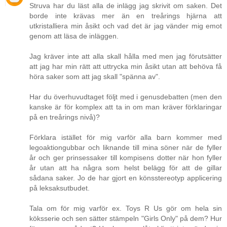
Struva har du läst alla de inlägg jag skrivit om saken. Det
borde inte krävas mer än en treårings hjärna att
utkristalliera min åsikt och vad det är jag vänder mig emot
genom att läsa de inläggen.
Jag kräver inte att alla skall hålla med men jag förutsätter
att jag har min rätt att uttrycka min åsikt utan att behöva få
höra saker som att jag skall "spänna av".
Har du överhuvudtaget följt med i genusdebatten (men den
kanske är för komplex att ta in om man kräver förklaringar
på en treårings nivå)?
Förklara istället för mig varför alla barn kommer med
legoaktiongubbar och liknande till mina söner när de fyller
år och ger prinsessaker till kompisens dotter när hon fyller
år utan att ha några som helst belägg för att de gillar
sådana saker. Jo de har gjort en könsstereotyp applicering
på leksaksutbudet.
Tala om för mig varför ex. Toys R Us gör om hela sin
köksserie och sen sätter stämpeln "Girls Only" på dem? Hur