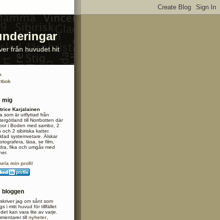
underingar
ver från huvudet hit
m
tbok
 mig
trice Karjalainen
a som är utflyttad från
ergötland till Norrbotten där
 bor i Boden med sambo, 2
 och 2 sibiriska katter.
ldad systemvetare. Älskar
fotografera, läsa, se film,
dra, fika och umgås med
ner.
hela min profil
 bloggen
skriver jag om sånt som
gs i mitt huvud för tillfället
det kan vara lite av varje.
mentarer till
nyheter
,