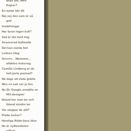
talas om, men
fingrar?
En tomte blir till
Nej nej den som är så
god
Inställningar
Har fyran ingen koll?
Vad är det med mig
Avancerad bullmatte
Det kan vända fort
Ledsen idag
Grrrrrrr... Mmmmm...
alldeles knäsvag
Camilla Lindberg är du
helt jävla puckad?
Nä dags att sluta gnälla
Men en sak var ju bra
Nu får Google anställa en
HCI-designer
Ibland har man tur och
ibland mindre tur
Var stoppar de allt?
Platta lockar?
Hemliga flödet bara ökar
Nu är nyfikenheten
stillad