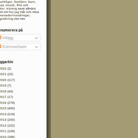
usfrågor
,
familjen
,
barn
,
ept
,
musik
,
film
och
ker
,
träning
samt allmänt
vel om hur
jag
mår och mina
menader/vandringar
,
ografering
mm mm
enumerera på
Inlägg
Kommentarer
ggarkiv
2022
(2)
2021
(10)
2020
(117)
2019
(7)
2018
(44)
2017
(17)
2016
(278)
2015
(400)
2014
(218)
2013
(240)
2012
(102)
2011
(149)
2010
(296)