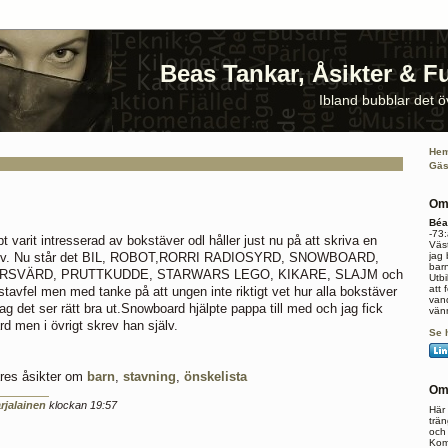
Beas Tankar, Åsikter & F
Ibland bubblar det ö
He
Gäs
Om
Béa
-73:
arit intresserad av bokstäver odl håller just nu på att skriva en
Väst
jag
 själv. Nu står det BIL, ROBOT,RORRI RADIOSYRD, SNOWBOARD,
barn
SRSVÄRD, PRUTTKUDDE, STARWARS LEGO, KIKARE, SLAJM och
Utbi
att 
fel men med tanke på att ungen inte riktigt vet hur alla bokstäver
van
ag det ser rätt bra ut.Snowboard hjälpte pappa till med och jag fick
vän
rd men i övrigt skrev han själv.
Se 
res åsikter om
barn
,
stavning
,
önskelista
Om
rjalainen
klockan 19:57
Här 
trän
och 
Kom