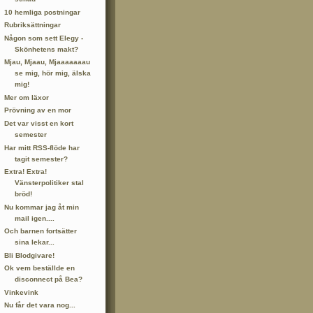
10 hemliga postningar
Rubriksättningar
Någon som sett Elegy -
Skönhetens makt?
Mjau, Mjaau, Mjaaaaaaau
se mig, hör mig, älska
mig!
Mer om läxor
Prövning av en mor
Det var visst en kort
semester
Har mitt RSS-flöde har
tagit semester?
Extra! Extra!
Vänsterpolitiker stal
bröd!
Nu kommar jag åt min
mail igen....
Och barnen fortsätter
sina lekar...
Bli Blodgivare!
Ok vem beställde en
disconnect på Bea?
Vinkevink
Nu får det vara nog...