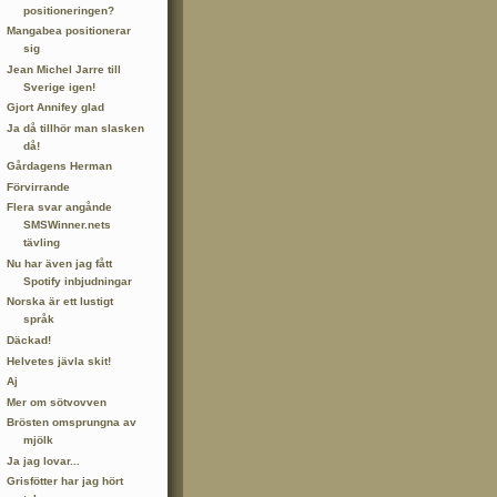
positioneringen?
Mangabea positionerar
sig
Jean Michel Jarre till
Sverige igen!
Gjort Annifey glad
Ja då tillhör man slasken
då!
Gårdagens Herman
Förvirrande
Flera svar angånde
SMSWinner.nets
tävling
Nu har även jag fått
Spotify inbjudningar
Norska är ett lustigt
språk
Däckad!
Helvetes jävla skit!
Aj
Mer om sötvovven
Brösten omsprungna av
mjölk
Ja jag lovar...
Grisfötter har jag hört