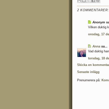
2 KOMMENTARER:
Anonym sa
Vilken duktig ki
onsdag, 17 d
Anna
sa...
Vad duktig han 
torsdag, 18 d
Skicka en kommenta
Senaste inlägg
Prenumerera på:
Komm