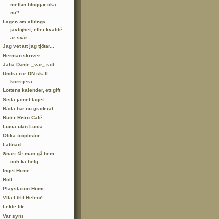
mellan bloggar öka
nu?
Lagen om alltings
jävlighet, eller kvalité
är svår...
Jag vet att jag tjôtar...
Herman skriver
Jaha Dante _var_ rätt
Undra när DN skall
korrigera
Lottens kalender, ett gift
Sista järnet taget
Båda har nu graderat
Ruter Retro Café
Lucia utan Lucia
Olika topplistor
Lättnad
Snart får man gå hem
och ha helg
Inget Home
Bolt
Playstation Home
Vila i frid Helenè
Lekte lite
Var syns