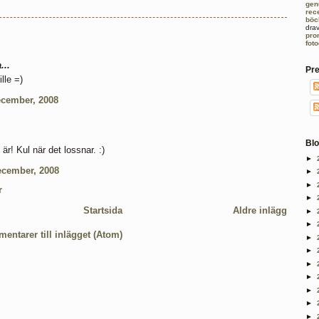
gen
rec
böc
dra
pro
fot
...
Pr
lle =)
ecember, 2008
Blo
är! Kul när det lossnar. :)
►
ecember, 2008
►
►
r
►
Startsida
Äldre inlägg
►
►
entarer till inlägget (Atom)
►
►
►
►
►
►
►