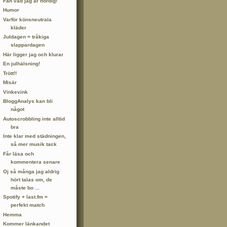
Fan vad jag är nördig!
Humor
Varför könsneutrala
kläder
Juldagen = tråkiga
slappardagen
Här ligger jag och klurar
En julhälsning!
Trött!!
Misär
Vinkevink
BloggAnalys kan bli
något
Autoscrobbling inte alltid
bra
Inte klar med städningen,
så mer musik tack
Får läsa och
kommentera senare
Oj så många jag aldrig
hört talas om, de
måste bo ...
Spotify + last.fm =
perfekt match
Hemma
Kommer länkandet