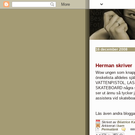
16 december 2008
Herman skriver
Wow ungen som knappt v
önskelista alldeles
VATTENPISTOL, LA
SKATEBOARD några stav
ser ut ännu så tycker j
assistera vid skateboa
Läs även andra blogga
Skrivet av
Béatrice Ka
Arkiverat i
barn
Permalänk