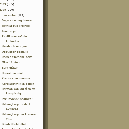
2009
(855)
2008
(900)
▼
december
(114)
Dags att ta tag i maten
Tomt är inte ord nog
Time to go!
En till som knäckt
läskoden
Hemfärd i morgon
Obduktion beställd
Dags att försöka sova
Mina 12 låtar
Bara gråter
Hemskt samtal
Precis som mamma
Körslaget vilken soppa
Herman kan jag få ta ett
kort på dig
Inte levande begravd?
Helsingborg runda 1
avklarad
Helsingborg här kommer
vi....
Betalat Bokkollot