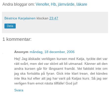
Andra bloggar om:
Venofer
,
Hb
,
järnvärde
,
läkare
Béatrice Karjalainen
klockan
23:47
Dela
1 kommentar:
Anonym
måndag, 18 december, 2006
Hej! Jag älskade verkligen kursen med Katja, tyckte det var
rätt svårt, men det var skönt att bli utmanad. Känner att den
andra kursen går för långsamt framåt. Vet faktiskt inte om
jag ska fortsätta på fyran. Gick inte klart trean, det kändes
inte lika kul efter att jag har varit på Katjas kurs. Så jag ser
verligen fram emot nästa tillfälle! God jul!
Svara