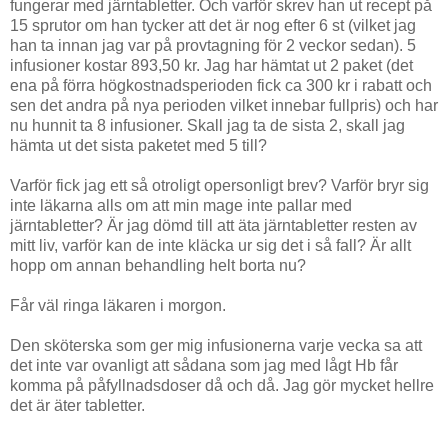
fungerar med järntabletter. Och varför skrev han ut recept på
15 sprutor om han tycker att det är nog efter 6 st (vilket jag
han ta innan jag var på provtagning för 2 veckor sedan). 5
infusioner kostar 893,50 kr. Jag har hämtat ut 2 paket (det
ena på förra högkostnadsperioden fick ca 300 kr i rabatt och
sen det andra på nya perioden vilket innebar fullpris) och har
nu hunnit ta 8 infusioner. Skall jag ta de sista 2, skall jag
hämta ut det sista paketet med 5 till?
Varför fick jag ett så otroligt opersonligt brev? Varför bryr sig
inte läkarna alls om att min mage inte pallar med
järntabletter? Är jag dömd till att äta järntabletter resten av
mitt liv, varför kan de inte kläcka ur sig det i så fall? Är allt
hopp om annan behandling helt borta nu?
Får väl ringa läkaren i morgon.
Den sköterska som ger mig infusionerna varje vecka sa att
det inte var ovanligt att sådana som jag med lågt Hb får
komma på påfyllnadsdoser då och då. Jag gör mycket hellre
det är äter tabletter.