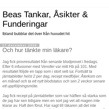
Beas Tankar, Åsikter &
Funderingar
Ibland bubblar det över från huvudet hit
17 december 2006
Och hur tänkte min läkare?
Jag fick provresultatet från senaste blodprovet i fredags.
Efter 6 infusioner med Venofer var mitt Hb på 101. Med
resultatet följde en lapp som i stort sett sa:
Fortsätt ta
järntabletter helst 2 per dag, recept medföljer. Återkom om
en månad och ta ett nytt blodstatus och sen 2 veckor senare
ett uppföljningsmöte.
Jag fick recept på järntabletter som var hälften så starka som
de jag har sen tidigare men en sort jag vet att magen inte
klarar av. Haft den förut. Har sagt till läkaren att det inte