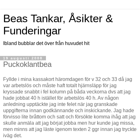
Beas Tankar, Åsikter &
Funderingar
Ibland bubblar det över från huvudet hit
19 augusti 2008
Puckoklantbea
Fyllde i mina kassakort häromdagen för v 32 och 33 då jag
var arbetslös och måste haft totalt hjärnsläpp för jag
kryssade snabbt i fel kolumn på båda veckorna dvs att jag
hade jobbat 40 h istället för arbetslös 40 h. Av någon
anledning upptäckte jag inte felet när jag granskade
uppgifterna innan godkännande och inskickande. Jag hade
förvisso lite bråttom och satt och försökte komma ihåg att jag
skulle anmäla att jag börjat jobba men hur kunde jag missa,
men minns att jag läste igenom texten 2 ggr innan jag tryckte
iväg det.