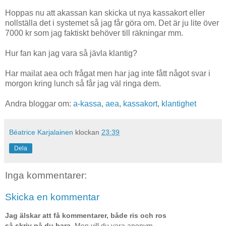
Hoppas nu att akassan kan skicka ut nya kassakort eller
nollställa det i systemet så jag får göra om. Det är ju lite över
7000 kr som jag faktiskt behöver till räkningar mm.
Hur fan kan jag vara så jävla klantig?
Har mailat aea och frågat men har jag inte fått något svar i
morgon kring lunch så får jag väl ringa dem.
Andra bloggar om:
a-kassa
,
aea
,
kassakort
,
klantighet
Béatrice Karjalainen
klockan
23:39
Dela
Inga kommentarer:
Skicka en kommentar
Jag älskar att få kommentarer, både ris och ros
så skriv på du bara.
Men vill du vara anonym,