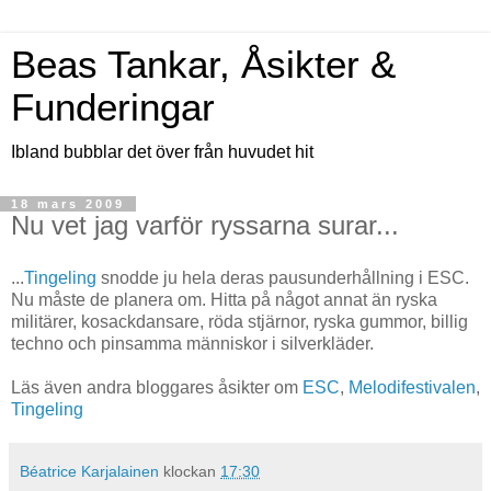
Beas Tankar, Åsikter &
Funderingar
Ibland bubblar det över från huvudet hit
18 mars 2009
Nu vet jag varför ryssarna surar...
...
Tingeling
snodde ju hela deras pausunderhållning i ESC.
Nu måste de planera om. Hitta på något annat än ryska
militärer, kosackdansare, röda stjärnor, ryska gummor, billig
techno och pinsamma människor i silverkläder.
Läs även andra bloggares åsikter om
ESC
,
Melodifestivalen
,
Tingeling
Béatrice Karjalainen
klockan
17:30